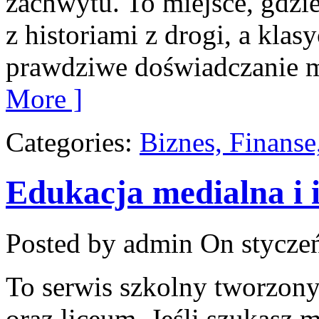
zachwytu. To miejsce, gdzie
z historiami z drogi, a klas
prawdziwe doświadczanie mi
More ]
Categories:
Biznes, Finans
Edukacja medialna i 
Posted by admin
On styczeń
To serwis szkolny tworzony
oraz liceum. Jeśli szukasz m