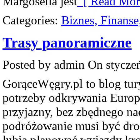
Margoseila jest
[ Read Mor
Categories:
Biznes, Finans
Trasy panoramiczne
Posted by admin
On styczeń
GorąceWęgry.pl to blog tur
potrzeby odkrywania Euro
przyjazny, bez zbędnego na
podróżowanie musi być drog
lubią planować wyjazdy kro